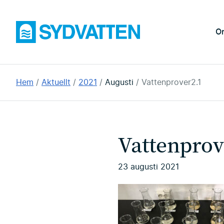
Hoppa
till
Sydvatten
O
huvudinnehållet
Du
Hem
Aktuellt
2021
Augusti
Vattenprover2.1
är
här:
Vattenprov
23 augusti 2021