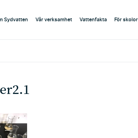
m Sydvatten
Vår verksamhet
Vattenfakta
För skolor
er2.1