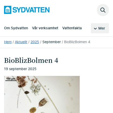
Hoppa
Sydvatten
till
Sök
huvudinnehållet
på
webb
Om Sydvatten
Vår verksamhet
Vattenfakta
Mer
Du
Hem
Aktuellt
2025
September
BioBlizBolmen 4
är
här:
BioBlizBolmen 4
19 september 2025