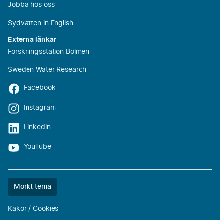
Jobba hos oss
Sydvatten in English
Externa länkar
Forskningsstation Bolmen
Sweden Water Research
Facebook
Instagram
Linkedin
YouTube
Färgtemat
Mörkt tema
är
nu
Kakor / Cookies
""