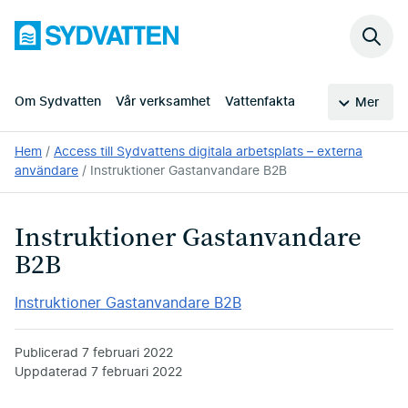
Hoppa
Sydvatten
till
Sök
huvudinnehållet
på
webb
Om Sydvatten
Vår verksamhet
Vattenfakta
Mer
Du
Hem
Access till Sydvattens digitala arbetsplats – externa
är
användare
Instruktioner Gastanvandare B2B
här:
Instruktioner Gastanvandare
B2B
Instruktioner Gastanvandare B2B
Publicerad
7 februari 2022
Uppdaterad
7 februari 2022