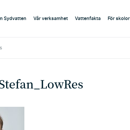
m Sydvatten
Vår verksamhet
Vattenfakta
För skolor
s
_Stefan_LowRes