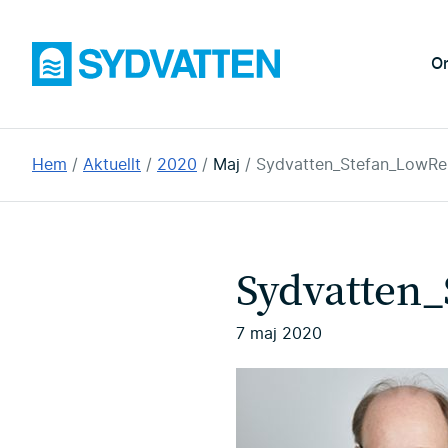
Hoppa
till
Sydvatten
O
huvudinnehållet
Du
Hem
Aktuellt
2020
Maj
Sydvatten_Stefan_LowRe
är
här:
Sydvatten
7 maj 2020