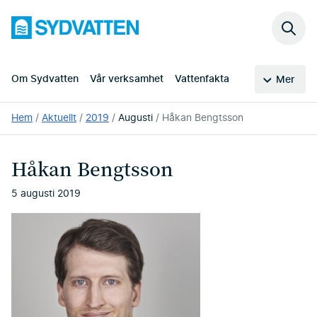
Hoppa
Sydvatten
till
Sök
huvudinnehållet
på
webb
Om Sydvatten
Vår verksamhet
Vattenfakta
Mer
Du
Hem
Aktuellt
2019
Augusti
Håkan Bengtsson
är
här:
Håkan Bengtsson
5 augusti 2019