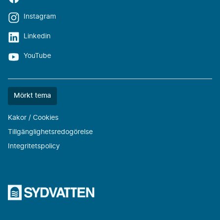
Instagram
Linkedin
YouTube
Färgtemat
Mörkt tema
är
nu
Kakor / Cookies
""
Tillgänglighetsredogörelse
Integritetspolicy