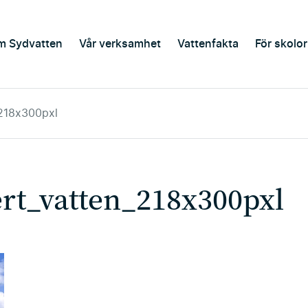
m Sydvatten
Vår verksamhet
Vattenfakta
För skolor
_218x300pxl
rt_vatten_218x300pxl