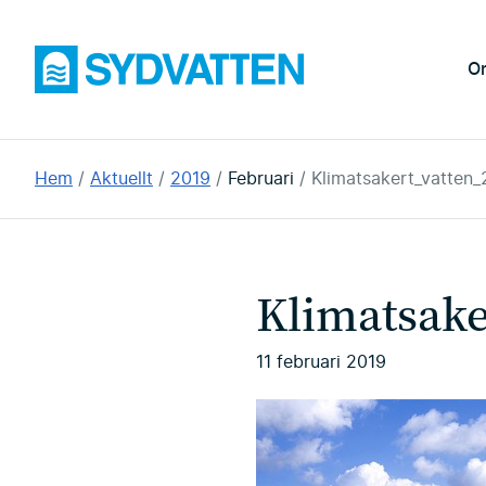
Hoppa
till
Sydvatten
O
huvudinnehållet
Du
Hem
Aktuellt
2019
Februari
Klimatsakert_vatten
är
här:
Klimatsake
11 februari 2019