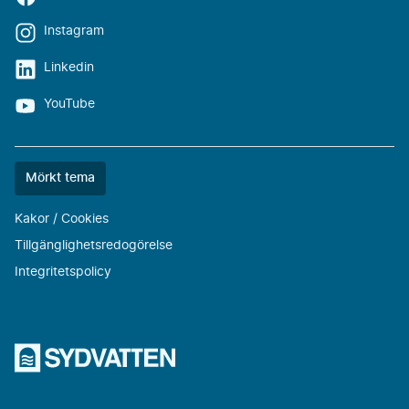
Instagram
Linkedin
YouTube
Färgtemat
Mörkt tema
är
nu
Kakor / Cookies
""
Tillgänglighetsredogörelse
Integritetspolicy