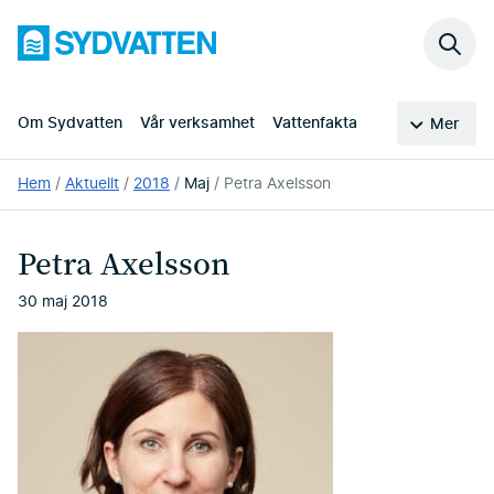
Hoppa
Sydvatten
till
Sök
huvudinnehållet
på
webb
Om Sydvatten
Vår verksamhet
Vattenfakta
Mer
Du
Hem
Aktuellt
2018
Maj
Petra Axelsson
är
här:
Petra Axelsson
30 maj 2018