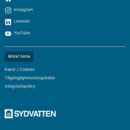
Instagram
Linkedin
YouTube
Färgtemat
Mörkt tema
är
nu
Kakor / Cookies
""
Tillgänglighetsredogörelse
Integritetspolicy