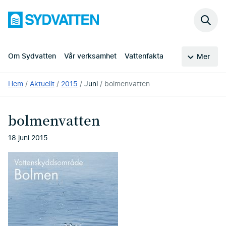
Hoppa
Sydvatten
till
Sök
huvudinnehållet
på
webb
Om Sydvatten
Vår verksamhet
Vattenfakta
Mer
Du
Hem
Aktuellt
2015
Juni
bolmenvatten
är
här:
bolmenvatten
18 juni 2015