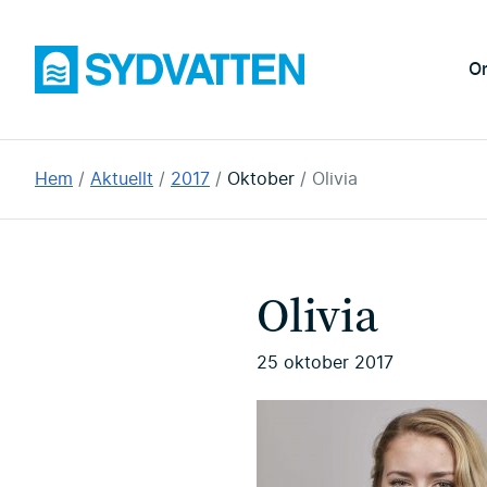
Hoppa
till
Sydvatten
O
huvudinnehållet
Du
Hem
Aktuellt
2017
Oktober
Olivia
är
här:
Olivia
25 oktober 2017