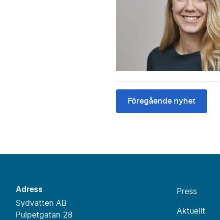
Föregående nyhet
Adress
Press
Sydvatten AB
Aktuellt
Pulpetgatan 28