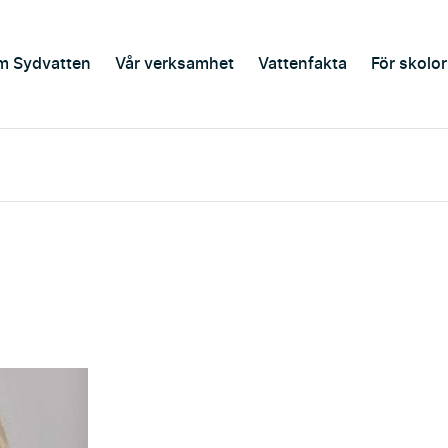
m Sydvatten
Vår verksamhet
Vattenfakta
För skolor